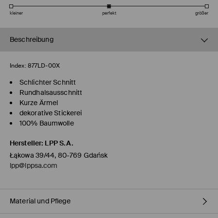
kleiner
perfekt
größer
Beschreibung
Index:
877LD-00X
Schlichter Schnitt
Rundhalsausschnitt
Kurze Ärmel
dekorative Stickerei
100% Baumwolle
Hersteller
:
LPP S.A.
Łąkowa 39/44, 80-769 Gdańsk
lpp@lppsa.com
Material und Pflege