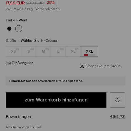
17,99
EUR
-25%
23,99
EUR
inkl. MwSt. / zzgl.
Versandkosten
Farbe
-
Weiß
Größe
-
Wählen Sie Ihr Grösse
XS
S
M
L
XL
XXL
Größenguide
Finden Sie Ihre Größe
Hinweis
Die Kunden bewerten die Größe als passend.
zum Warenkorb hinzufügen
Bewertungen
4,9/5
(
73
)
Größenkompatibilität