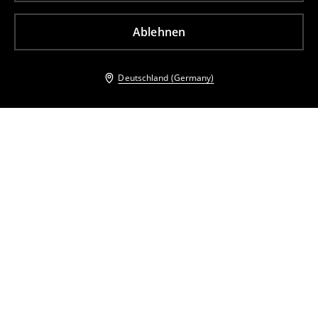
Ablehnen
Deutschland (Germany)
Andere Kunden entschieden sich ebenfalls für
Oberteil mit dekorativen Ärmeln
T-Shirt mit Applikation
15
,
99
EUR
21,99
EUR
8
,
99
EUR
21,99
EUR
inkl. MwSt. / zzgl.
Versandkosten
inkl. MwSt. / zzgl.
Versandkosten