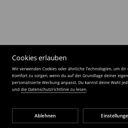
Die Rücksendegebühr beträgt 1,99 €.
Die an uns zurückzusendende Ware muss mit d
und darf keinerlei Gebrauchsspuren aufweisen
⟶
Freiwilliges Rückgaberecht
Cookies erlauben
Wir verwenden Cookies oder ähnliche Technologien, um dir d
Komfort zu sorgen, wenn du auf der Grundlage deiner eigen
personalisierte Werbung anpasst. Du kannst deine Wahl jede
und
die Datenschutzrichtlinie zu lesen
.
Ablehnen
Einstellung