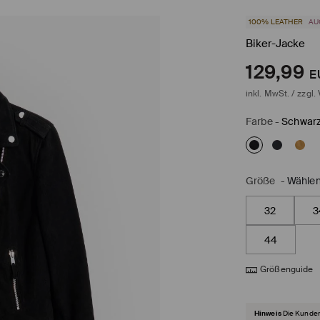
100% LEATHER
AU
Biker-Jacke
129,99
E
inkl. MwSt. / zzgl.
Farbe
-
Schwar
Größe
-
Wählen
32
3
44
Größenguide
Hinweis
Die Kunden