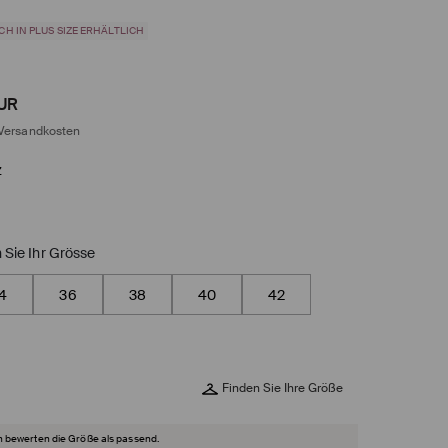
CH IN PLUS SIZE ERHÄLTLICH
UR
Versandkosten
z
 Sie Ihr Grösse
4
36
38
40
42
Finden Sie Ihre Größe
 bewerten die Größe als passend.