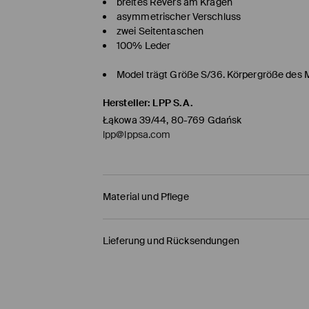
breites Revers am Kragen
asymmetrischer Verschluss
zwei Seitentaschen
100% Leder
Model trägt Größe S/36. Körpergröße des 
Hersteller
:
LPP S.A.
Łąkowa 39/44, 80-769 Gdańsk
lpp@lppsa.com
Material und Pflege
ERSTER STOFF
:
100% ZIEGENLEDER
Lieferung und Rücksendungen
ERSTES FUTTER
:
100% POLYESTER
Versandbestimmungen
PROFESSIONELLE LEDERREINIGUNG
BLEICHEN NICHT ERLAUBT
HERMES PaketShop
(4-6
Werktage
)