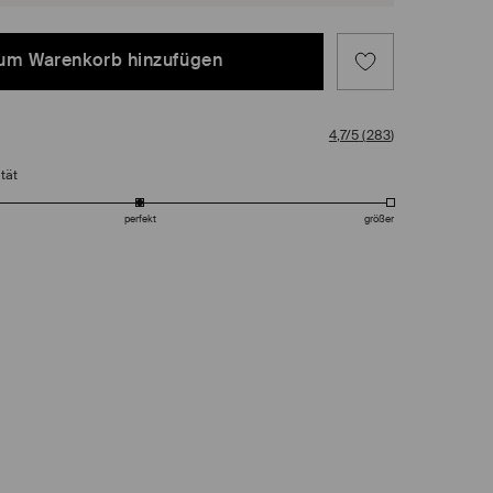
um Warenkorb hinzufügen
4,7/5
(
283
)
tät
perfekt
größer