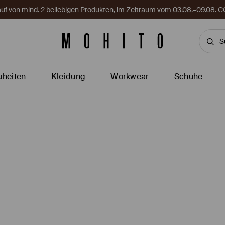
Kauf von mind. 2 beliebigen Produkten, im Zeitraum vom 03.08.–09.08
heiten
Kleidung
Workwear
Schuhe