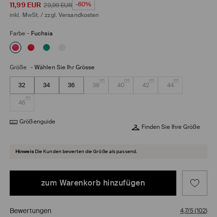
11,99
EUR
-60%
29,99
EUR
inkl. MwSt. / zzgl.
Versandkosten
Farbe
-
Fuchsia
Größe
-
Wählen Sie Ihr Grösse
32
34
36
38
40
42
44
46
Größenguide
Finden Sie Ihre Größe
Hinweis
Die Kunden bewerten die Größe als passend.
zum Warenkorb hinzufügen
Bewertungen
4,7/5
(
102
)