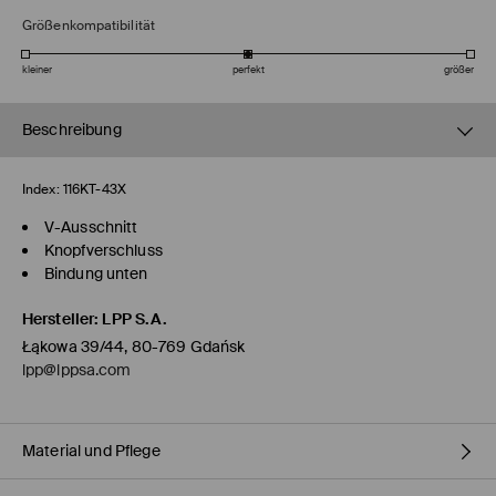
Größenkompatibilität
kleiner
perfekt
größer
Beschreibung
Index:
116KT-43X
V-Ausschnitt
Knopfverschluss
Bindung unten
Hersteller
:
LPP S.A.
Łąkowa 39/44, 80-769 Gdańsk
lpp@lppsa.com
Material und Pflege