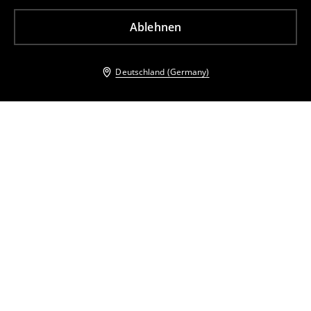
Ablehnen
Deutschland (Germany)
Andere Kunden entschieden sich ebenfalls für
Bluse aus Leinen-Viskose-Mix
Bluse aus Leinen-Viskose-Mix
13
,
99
EUR
29,99
EUR
13
,
99
EUR
29,99
EUR
inkl. MwSt. / zzgl.
Versandkosten
inkl. MwSt. / zzgl.
Versandkosten