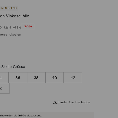
LINEN BLEND
nen-Viskose-Mix
-70%
29,99
EUR
Versandkosten
 Sie Ihr Grösse
4
36
38
40
42
46
Finden Sie Ihre Größe
 bewerten die Größe als passend.