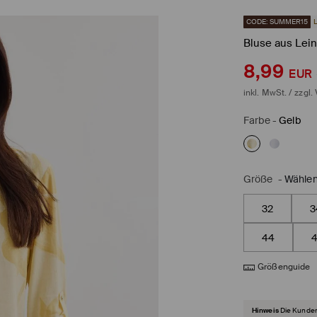
CODE: SUMMER15
Bluse aus Lei
8,99
EUR
inkl. MwSt. / zzgl.
Farbe
-
Gelb
Größe
-
Wählen
32
3
44
Größenguide
Hinweis
Die Kunden