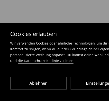
Die an uns zurückzusendende Ware muss mit d
und darf keinerlei Gebrauchsspuren aufweisen
⟶
Freiwilliges Rückgaberecht
Cookies erlauben
Wir verwenden Cookies oder ähnliche Technologien, um dir d
Komfort zu sorgen, wenn du auf der Grundlage deiner eigen
personalisierte Werbung anpasst. Du kannst deine Wahl jede
und
die Datenschutzrichtlinie zu lesen
.
Ablehnen
Einstellung