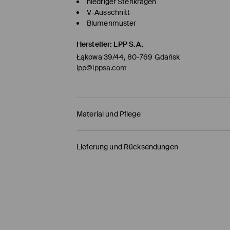
niedriger Stehkragen
V-Ausschnitt
Blumenmuster
Hersteller
:
LPP S.A.
Łąkowa 39/44, 80-769 Gdańsk
lpp@lppsa.com
Material und Pflege
ERSTER STOFF
:
55% LEINEN, 45% VISKOSE
Lieferung und Rücksendungen
Versandbestimmungen
HERMES PaketShop
(4-6
Werktage
)
4,50 EUR* / Online-Zahlung
DHL PaketShop
(4-6
Werktage
)