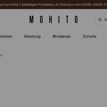
Kauf von mind. 2 beliebigen Produkten, im Zeitraum vom 03.08.–09.08
heiten
Kleidung
Workwear
Schuhe
ix