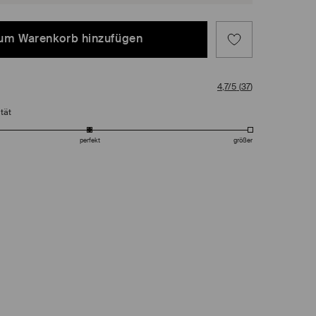
um Warenkorb hinzufügen
4,7/5
(
37
)
tät
perfekt
größer