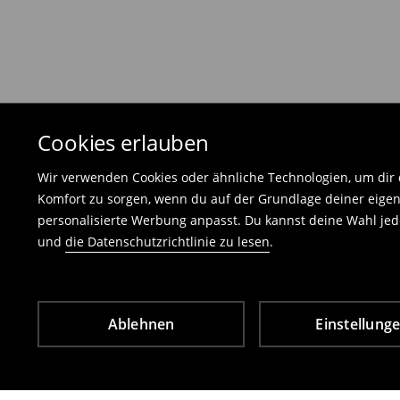
Die an uns zurückzusendende Ware muss mit d
und darf keinerlei Gebrauchsspuren aufweisen
⟶
Freiwilliges Rückgaberecht
Cookies erlauben
Wir verwenden Cookies oder ähnliche Technologien, um dir d
Komfort zu sorgen, wenn du auf der Grundlage deiner eigen
personalisierte Werbung anpasst. Du kannst deine Wahl jede
und
die Datenschutzrichtlinie zu lesen
.
Ablehnen
Einstellung