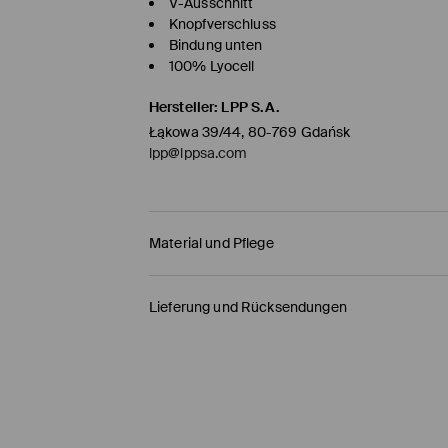
V-Ausschnitt
Knopfverschluss
Bindung unten
100% Lyocell
Hersteller
:
LPP S.A.
Łąkowa 39/44, 80-769 Gdańsk
lpp@lppsa.com
Material und Pflege
Material Oberstoff
:
100% LYOCELL
Lieferung und Rücksendungen
HANDWÄSCHE BIS 40° C
Versandbestimmungen
BLEICHEN NICHT ERLAUBT
HERMES PaketShop
(4-6
Werktage
)
NICHT IM TROMMELTROCKNER TROCKNEN
4,50 EUR* / Online-Zahlung
BÜGELN MIT EINER TEMPERATUR BIS MAX. 1