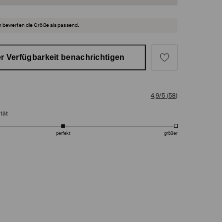
 bewerten die Größe als passend.
r Verfügbarkeit benachrichtigen
4,9/5
(
58
)
tät
perfekt
größer