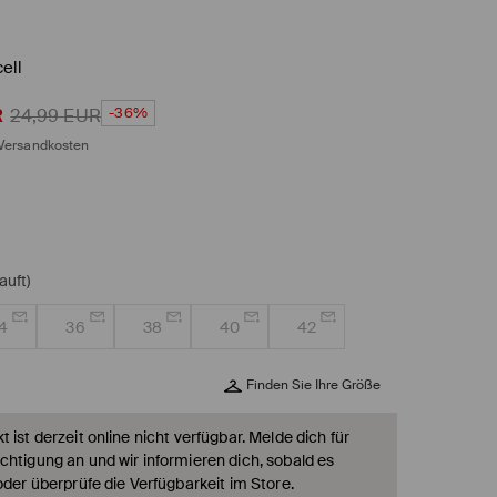
ell
-36%
R
24,99
EUR
Versandkosten
auft)
4
36
38
40
42
Finden Sie Ihre Größe
 ist derzeit online nicht verfügbar. Melde dich für
chtigung an und wir informieren dich, sobald es
oder überprüfe die Verfügbarkeit im Store.