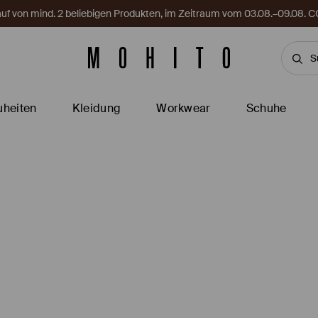
Kauf von mind. 2 beliebigen Produkten, im Zeitraum vom 03.08.–09.08
heiten
Kleidung
Workwear
Schuhe