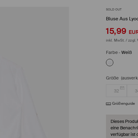
SOLD OUT
Bluse Aus Lyoc
15,99
EU
inkl. MwSt. / zzgl.
Farbe
-
Weiß
Größe
(ausverk
32
3
Größenguide
Dieses Produkt
eine Benachri
verfügbar ist 