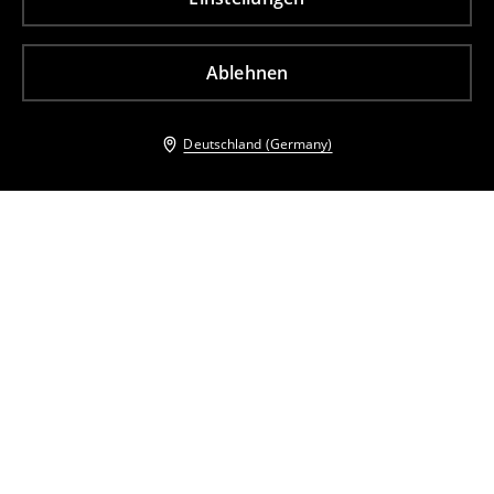
Ablehnen
Deutschland (Germany)
Andere Kunden entschieden sich ebenfalls für
Bluse aus Lyocell-Mix
Hemdbluse aus Leinenmischung mit hohem Viskoseanteil
13
,
99
EUR
34,99
EUR
18
,
99
EUR
37,99
EUR