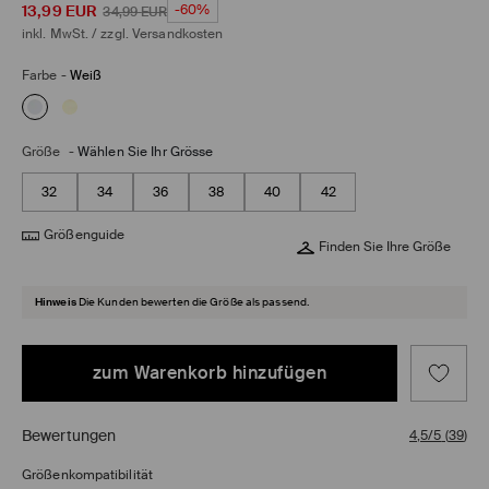
13,99
EUR
-60%
34,99
EUR
inkl. MwSt. / zzgl.
Versandkosten
Farbe
-
Weiß
Größe
-
Wählen Sie Ihr Grösse
32
34
36
38
40
42
Größenguide
Finden Sie Ihre Größe
Hinweis
Die Kunden bewerten die Größe als passend.
zum Warenkorb hinzufügen
Bewertungen
4,5/5
(
39
)
Größenkompatibilität