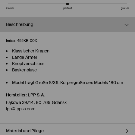
kleiner
perfekt
größer
Beschreibung
Index:
455KE-00X
Klassischer Kragen
Lange Ärmel
Knopfverschluss
Baskenbluse
Model trägt Größe S/36. Körpergröße des Models 180 cm
Hersteller
:
LPP S.A.
Łąkowa 39/44, 80-769 Gdańsk
lpp@lppsa.com
Material und Pflege