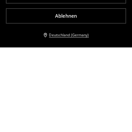
Ablehnen
Deutschland (Germany)
Andere Kunden entschieden sich ebenfalls für
Bluse mit dekorativem Stehkragen
Bluse mit dekorativem Stehkragen
11
,
99
EUR
32,99
EUR
11
,
99
EUR
32,99
EUR
inkl. MwSt. / zzgl.
Versandkosten
inkl. MwSt. / zzgl.
Versandkosten
Bluse mit Dekorativer Stickerei
Hemdbluse mit Spitze
32
,
99
EUR
27
,
99
EUR
37,99
EUR