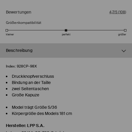
Bewertungen
4,7/5
(
108
)
Größenkompatibilität
kleiner
perfekt
größer
Beschreibung
Index:
928CP-98X
Druckknopfverschluss
Bindung an der Taille
zwei Seitentaschen
Große Kapuze
Model trägt Größe S/36
Körpergröße des Models 181 cm
Hersteller
:
LPP S.A.