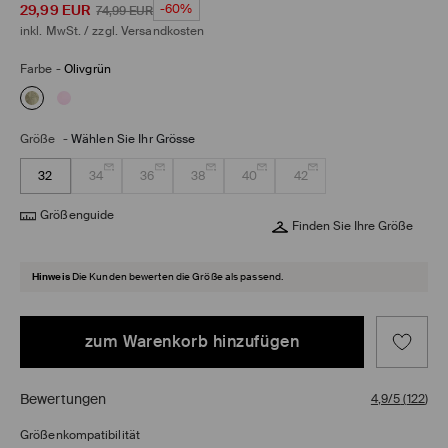
29,99
EUR
-60%
74,99
EUR
inkl. MwSt. / zzgl.
Versandkosten
Farbe
-
Olivgrün
Größe
-
Wählen Sie Ihr Grösse
32
34
36
38
40
42
Größenguide
Finden Sie Ihre Größe
Hinweis
Die Kunden bewerten die Größe als passend.
zum Warenkorb hinzufügen
Bewertungen
4,9/5
(
122
)
Größenkompatibilität