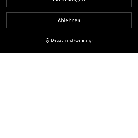
Ablehnen
Deutschland (Germany)
Andere Kunden entschieden sich ebenfalls für
Damen Jacke
Bomberjacke
29
,
99
EUR
74,99
EUR
29
,
99
EUR
74,99
EUR