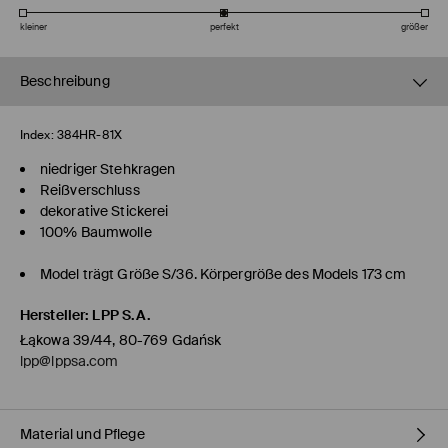
kleiner
perfekt
größer
Beschreibung
Index:
384HR-81X
niedriger Stehkragen
Reißverschluss
dekorative Stickerei
100% Baumwolle
Model trägt Größe S/36. Körpergröße des Models 173 cm
Hersteller
:
LPP S.A.
Łąkowa 39/44, 80-769 Gdańsk
lpp@lppsa.com
Material und Pflege