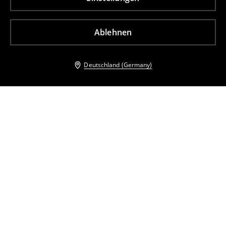
Ablehnen
Deutschland (Germany)
Andere Kunden entschieden sich ebenfalls für
Minikleid mit Stickerei
Overall mit Gürtel
32
,
99
EUR
45,99
EUR
25
,
99
EUR
37,99
EUR