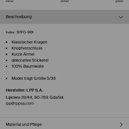
kleiner
perfekt
größer
Beschreibung
Index:
181FO-99X
Klassischer Kragen
Knopfverschluss
Kurze Ärmel
dekorative Stickerei
100% Baumwolle
Model trägt Größe S/36
Hersteller
:
LPP S.A.
Łąkowa 39/44, 80-769 Gdańsk
lpp@lppsa.com
Material und Pflege