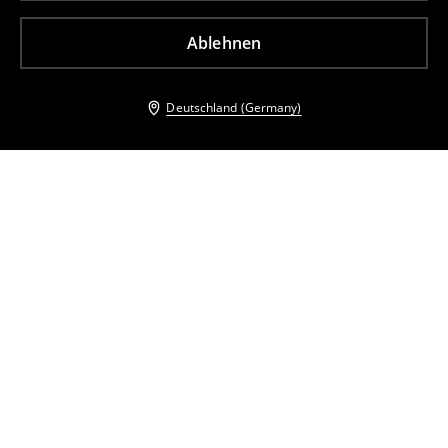
Ablehnen
Deutschland (Germany)
Andere Kunden entschieden sich ebenfalls für
Overall mit Trägern
Midikleid mit Gürtel
32
,
99
EUR
45,99
EUR
18
,
99
EUR
47,99
EUR
inkl. MwSt. / zzgl.
Versandkosten
inkl. MwSt. / zzgl.
Versandkosten