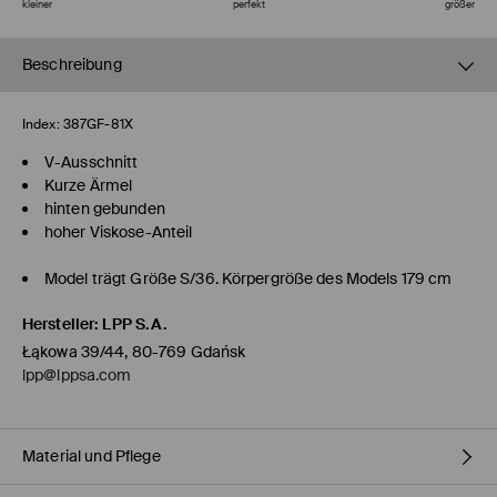
kleiner
perfekt
größer
Beschreibung
Index:
387GF-81X
V-Ausschnitt
Kurze Ärmel
hinten gebunden
hoher Viskose-Anteil
Model trägt Größe S/36. Körpergröße des Models 179 cm
Hersteller
:
LPP S.A.
Łąkowa 39/44, 80-769 Gdańsk
lpp@lppsa.com
Material und Pflege