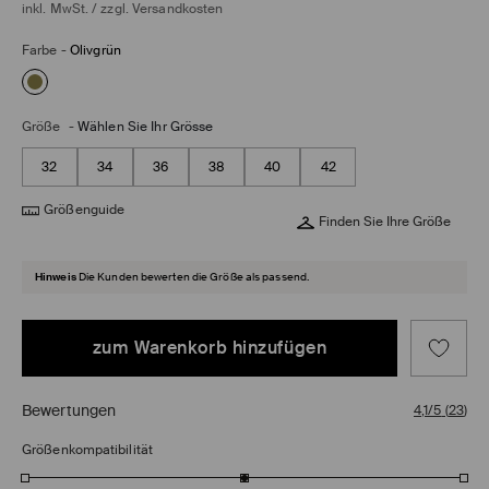
inkl. MwSt. / zzgl.
Versandkosten
Farbe
-
Olivgrün
Größe
-
Wählen Sie Ihr Grösse
32
34
36
38
40
42
Größenguide
Finden Sie Ihre Größe
Hinweis
Die Kunden bewerten die Größe als passend.
zum Warenkorb hinzufügen
Bewertungen
4,1/5
(
23
)
Größenkompatibilität