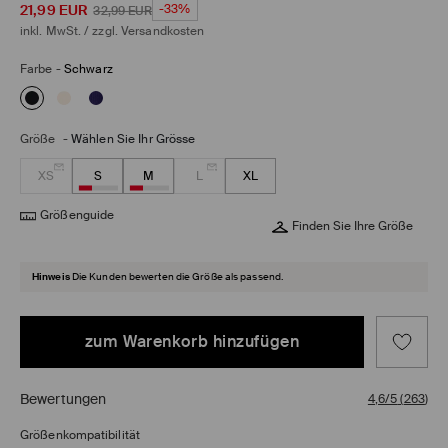
21,99
EUR
-33%
32,99
EUR
inkl. MwSt. / zzgl.
Versandkosten
Farbe
-
Schwarz
Größe
-
Wählen Sie Ihr Grösse
XS
S
M
L
XL
Größenguide
Finden Sie Ihre Größe
Hinweis
Die Kunden bewerten die Größe als passend.
zum Warenkorb hinzufügen
Bewertungen
4,6/5
(
263
)
Größenkompatibilität