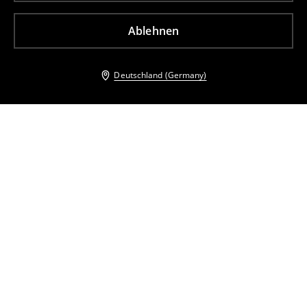
Ablehnen
Deutschland (Germany)
Andere Kunden entschieden sich ebenfalls für
Figurbetontes Midikleid
Midi-Strickkleid
15
,
99
EUR
32,99
EUR
22
,
99
EUR
32,99
EUR
inkl. MwSt. / zzgl.
Versandkosten
inkl. MwSt. / zzgl.
Versandkosten