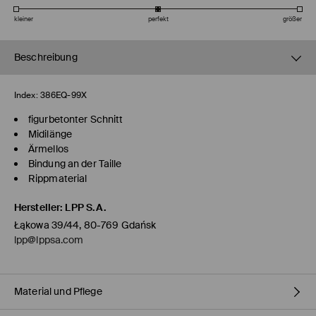
kleiner
perfekt
größer
Beschreibung
Index:
386EQ-99X
figurbetonter Schnitt
Midilänge
Ärmellos
Bindung an der Taille
Rippmaterial
Hersteller
:
LPP S.A.
Łąkowa 39/44, 80-769 Gdańsk
lpp@lppsa.com
Material und Pflege