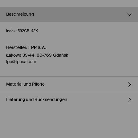
Beschreibung
Index:
592GB-42X
Hersteller
:
LPP S.A.
Łąkowa 39/44, 80-769 Gdańsk
lpp@lppsa.com
Material und Pflege
Lieferung und Rücksendungen
OBERMATERIAL
:
100% PVC
EINLAGE
:
100% PVC
FUTTER
:
100% PVC
Versandbestimmungen
BLEICHEN NICHT ERLAUBT
HERMES PaketShop
(4-6
Werktage
)
NICHT BÜGELN
4,50 EUR* / Online-Zahlung