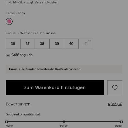
inkl. MwSt. / zzgl.
Versandkosten
Farbe
-
Pink
Größe
-
Wählen Sie Ihr Grösse
36
37
38
39
40
41
Größenguide
Hinweis
Die Kunden bewerten die Größe als passend.
zum Warenkorb hinzufügen
Bewertungen
4,8/5
(
14
)
Größenkompatibilität
kleiner
perfekt
größer