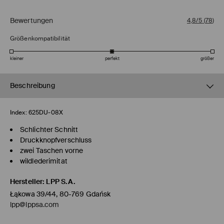
Bewertungen
4,8/5
(
78
)
Größenkompatibilität
kleiner
perfekt
größer
Beschreibung
Index:
625DU-08X
Schlichter Schnitt
Druckknopfverschluss
zwei Taschen vorne
wildlederimitat
Hersteller
:
LPP S.A.
Łąkowa 39/44, 80-769 Gdańsk
lpp@lppsa.com