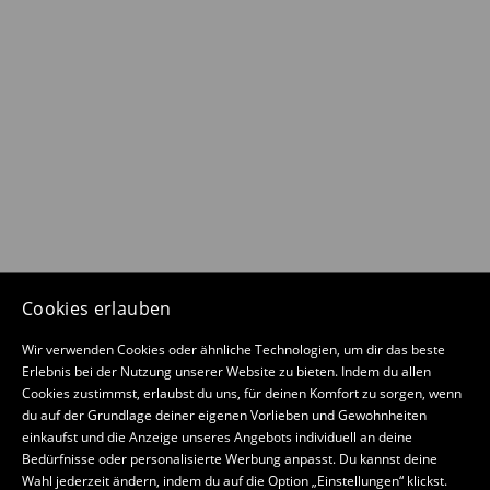
Cookies erlauben
Wir verwenden Cookies oder ähnliche Technologien, um dir das beste
Erlebnis bei der Nutzung unserer Website zu bieten. Indem du allen
Cookies zustimmst, erlaubst du uns, für deinen Komfort zu sorgen, wenn
du auf der Grundlage deiner eigenen Vorlieben und Gewohnheiten
einkaufst und die Anzeige unseres Angebots individuell an deine
Bedürfnisse oder personalisierte Werbung anpasst. Du kannst deine
Wahl jederzeit ändern, indem du auf die Option „Einstellungen“ klickst.