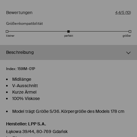
Bewertungen
4,4/5
(
10
)
Größenkompatibilität
kleiner
perfekt
größer
Beschreibung
Index:
159IM-01P
Midilänge
V-Ausschnitt
Kurze Ärmel
100% Viskose
Model trägt Größe S/36. Körpergröße des Models 178 cm
Hersteller
:
LPP S.A.
Łąkowa 39/44, 80-769 Gdańsk