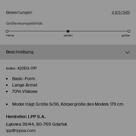
Bewertungen
4,9/5
(
345
)
Größenkompatibilität
kleiner
perfekt
größer
Beschreibung
Index:
420EQ-01P
Basic-Form
Lange Ärmel
70% Viskose
Model trägt Größe S/36. Körpergröße des Models 179 cm
Hersteller
:
LPP S.A.
Łąkowa 39/44, 80-769 Gdańsk
lpp@lppsa.com