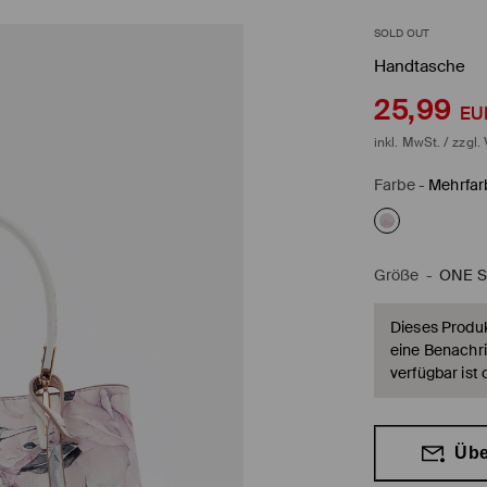
SOLD OUT
Handtasche
25,99
EU
inkl. MwSt. / zzgl.
Farbe
-
Mehrfar
Größe
-
ONE S
Dieses Produkt
eine Benachri
verfügbar ist 
Übe