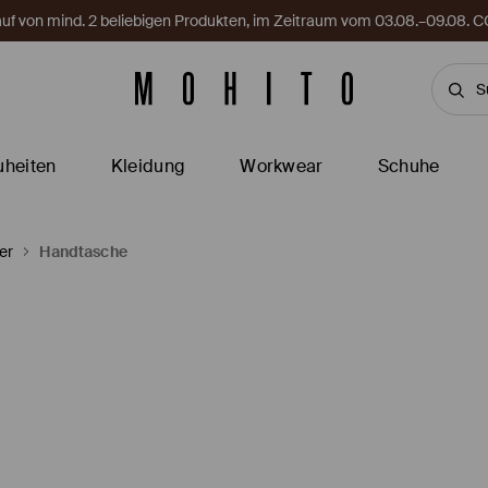
Kauf von mind. 2 beliebigen Produkten, im Zeitraum vom 03.08.–09.08
heiten
Kleidung
Workwear
Schuhe
er
Handtasche