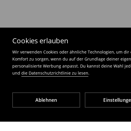
Die an uns zurückzusendende Ware muss mit d
und darf keinerlei Gebrauchsspuren aufweisen
⟶
Freiwilliges Rückgaberecht
Cookies erlauben
Wir verwenden Cookies oder ähnliche Technologien, um dir d
Komfort zu sorgen, wenn du auf der Grundlage deiner eigen
personalisierte Werbung anpasst. Du kannst deine Wahl jede
und
die Datenschutzrichtlinie zu lesen
.
Ablehnen
Einstellung