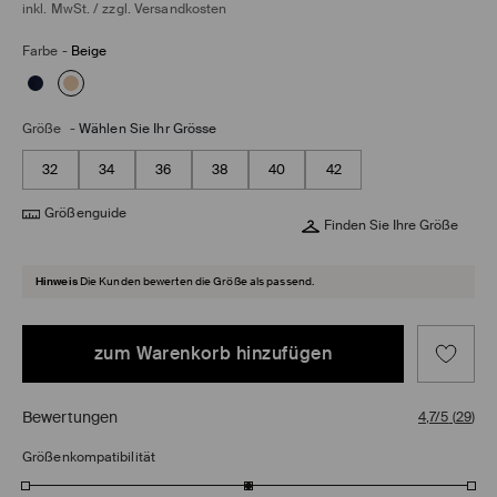
inkl. MwSt. / zzgl.
Versandkosten
Farbe
-
Beige
Größe
-
Wählen Sie Ihr Grösse
32
34
36
38
40
42
Größenguide
Finden Sie Ihre Größe
Hinweis
Die Kunden bewerten die Größe als passend.
zum Warenkorb hinzufügen
Bewertungen
4,7/5
(
29
)
Größenkompatibilität