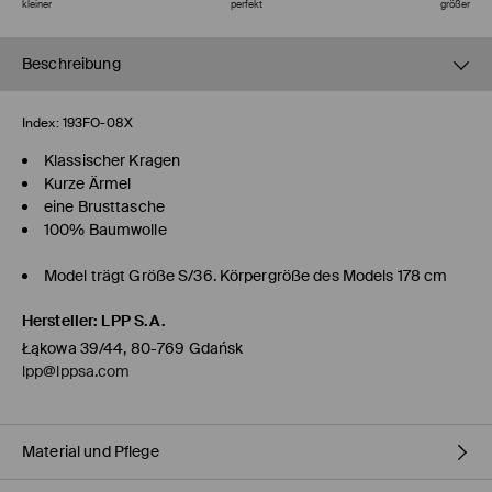
kleiner
perfekt
größer
Beschreibung
Index:
193FO-08X
Klassischer Kragen
Kurze Ärmel
eine Brusttasche
100% Baumwolle
Model trägt Größe S/36. Körpergröße des Models 178 cm
Hersteller
:
LPP S.A.
Łąkowa 39/44, 80-769 Gdańsk
lpp@lppsa.com
Material und Pflege