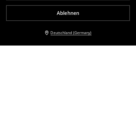
Ablehnen
Deutschland (Germany)
Andere Kunden entschieden sich ebenfalls für
Hemd mit kurzen Ärmeln
Midirock
15
,
99
EUR
25,99
EUR
29
,
99
EUR
42,99
EUR
inkl. MwSt. / zzgl.
Versandkosten
inkl. MwSt. / zzgl.
Versandkosten