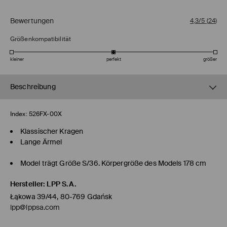
Bewertungen
4,3/5
(
24
)
Größenkompatibilität
kleiner
perfekt
größer
Beschreibung
Index:
526FX-00X
Klassischer Kragen
Lange Ärmel
Model trägt Größe S/36. Körpergröße des Models 178 cm
Hersteller
:
LPP S.A.
Łąkowa 39/44, 80-769 Gdańsk
lpp@lppsa.com