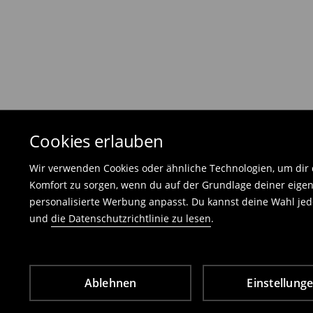
Die Rücksendegebühr beträgt 1,99 €.
Die an uns zurückzusendende Ware muss mit d
und darf keinerlei Gebrauchsspuren aufweisen
⟶
Freiwilliges Rückgaberecht
Cookies erlauben
Wir verwenden Cookies oder ähnliche Technologien, um dir d
Komfort zu sorgen, wenn du auf der Grundlage deiner eigen
personalisierte Werbung anpasst. Du kannst deine Wahl jede
und
die Datenschutzrichtlinie zu lesen
.
Ablehnen
Einstellung