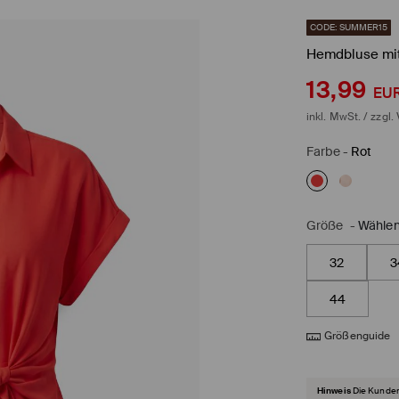
CODE: SUMMER15
Hemdbluse mit
13,99
EU
inkl. MwSt. / zzgl.
Farbe
-
Rot
Größe
-
Wählen
32
3
44
Größenguide
Hinweis
Die Kunden