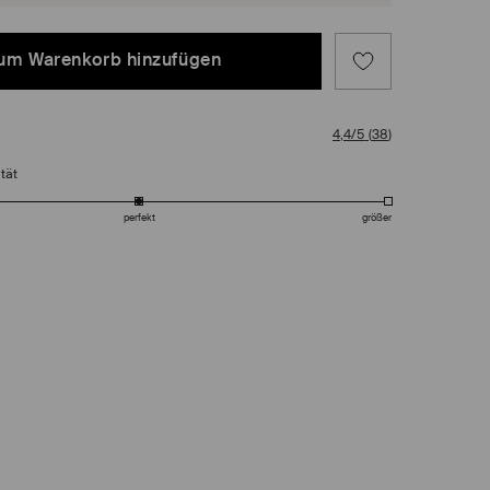
um Warenkorb hinzufügen
4,4/5
(
38
)
tät
perfekt
größer