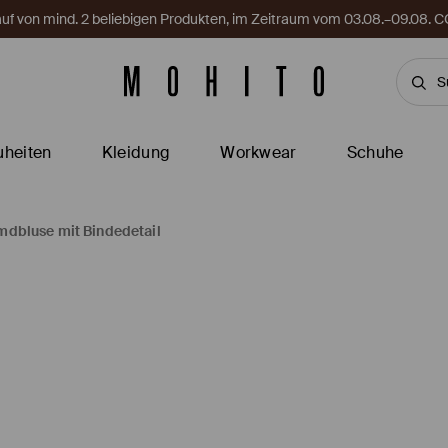
Kauf von mind. 2 beliebigen Produkten, im Zeitraum vom 03.08.–09.08
heiten
Kleidung
Workwear
Schuhe
dbluse mit Bindedetail