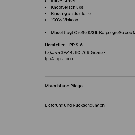
Kurze Ärmel
Knopfverschluss
Bindung an der Taille
100% Viskose
Model trägt Größe S/36. Körpergröße des 
Hersteller
:
LPP S.A.
Łąkowa 39/44, 80-769 Gdańsk
lpp@lppsa.com
Material und Pflege
ERSTER STOFF
:
100% VISKOSE
Lieferung und Rücksendungen
AUF LINKER SEITE BÜGELN
Versandbestimmungen
BLEICHEN NICHT ERLAUBT
HERMES PaketShop
(4-6
Werktage
)
MASCHINENWÄSCHE BIS MAX. 30° C - SEH