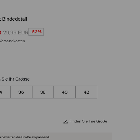
 Bindedetail
-53%
R
29,99
EUR
Versandkosten
 Sie Ihr Grösse
4
36
38
40
42
Finden Sie Ihre Größe
 bewerten die Größe als passend.