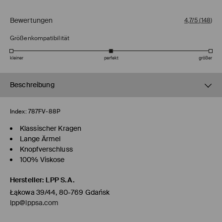
Bewertungen
4,7/5
(
148
)
Größenkompatibilität
kleiner
perfekt
größer
Beschreibung
Index:
787FV-88P
Klassischer Kragen
Lange Ärmel
Knopfverschluss
100% Viskose
Hersteller
:
LPP S.A.
Łąkowa 39/44, 80-769 Gdańsk
lpp@lppsa.com