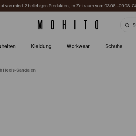
Kauf von mind. 2 beliebigen Produkten, im Zeitraum vom 03.08.–09.08
heiten
Kleidung
Workwear
Schuhe
h Heels-Sandalen