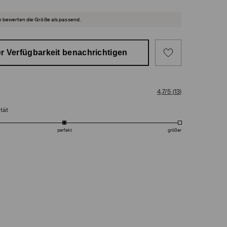
 bewerten die Größe als passend.
r Verfügbarkeit benachrichtigen
4,7/5
(
13
)
tät
perfekt
größer