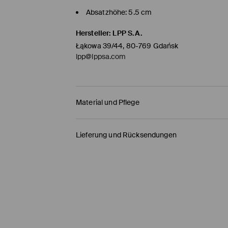
Absatzhöhe: 5.5 cm
Hersteller
:
LPP S.A.
Łąkowa 39/44, 80-769 Gdańsk
lpp@lppsa.com
Material und Pflege
OBERMATERIAL
:
100% POLYURETHAN
Lieferung und Rücksendungen
EINLAGE
:
100% POLYURETHAN
FUTTER
:
100% SYNTHETISCHER KAUTSCHUK
Versandbestimmungen
HERMES PaketShop
(4-6
Werktage
)
4,50 EUR* / Online-Zahlung
DHL PaketShop
(4-6
Werktage
)
5,00 EUR* / Online-Zahlung