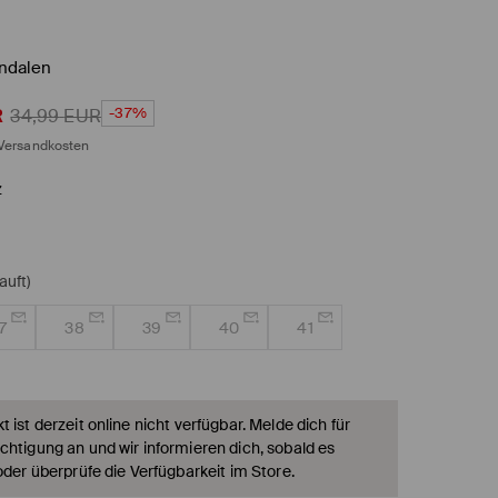
ndalen
-37%
R
34,99
EUR
Versandkosten
z
auft)
7
38
39
40
41
 ist derzeit online nicht verfügbar. Melde dich für
chtigung an und wir informieren dich, sobald es
oder überprüfe die Verfügbarkeit im Store.