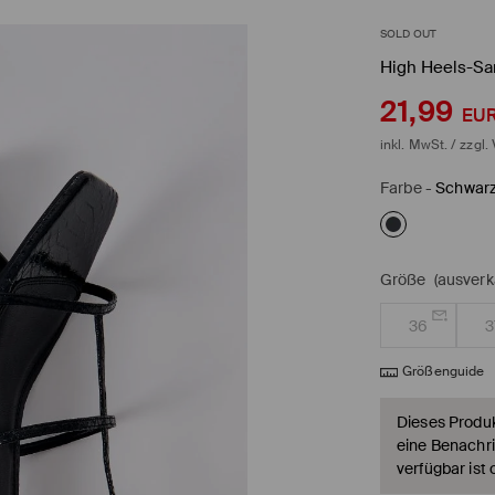
SOLD OUT
High Heels-Sa
21,99
EU
inkl. MwSt. / zzgl.
Farbe
-
Schwar
Größe
(ausverk
36
3
Größenguide
Dieses Produkt
eine Benachri
verfügbar ist 