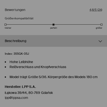
Bewertungen
4,6/5
(
24
)
Größenkompatibilität
kleiner
perfekt
größer
Beschreibung
Index:
355GK-05J
Hohe Leibhöhe
Reißverschluss und Knopfverschluss
Model trägt Größe S/36. Körpergröße des Models 180 cm
Hersteller
:
LPP S.A.
Łąkowa 39/44, 80-769 Gdańsk
lpp@lppsa.com