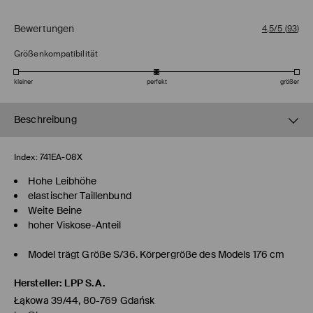
Bewertungen
4,5/5
(
93
)
Größenkompatibilität
kleiner
perfekt
größer
Beschreibung
Index:
741EA-08X
Hohe Leibhöhe
elastischer Taillenbund
Weite Beine
hoher Viskose-Anteil
Model trägt Größe S/36. Körpergröße des Models 176 cm
Hersteller
:
LPP S.A.
Łąkowa 39/44, 80-769 Gdańsk