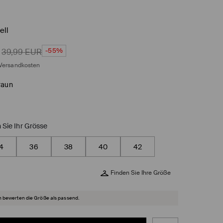
ell
-55%
39,99
EUR
Versandkosten
raun
 Sie Ihr Grösse
4
36
38
40
42
Finden Sie Ihre Größe
 bewerten die Größe als passend.