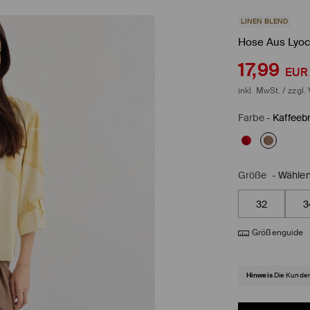
LINEN BLEND
Hose Aus Lyoc
17,99
EUR
inkl. MwSt. / zzgl.
Farbe
-
Kaffeeb
Größe
-
Wählen
32
3
Größenguide
Hinweis
Die Kunden