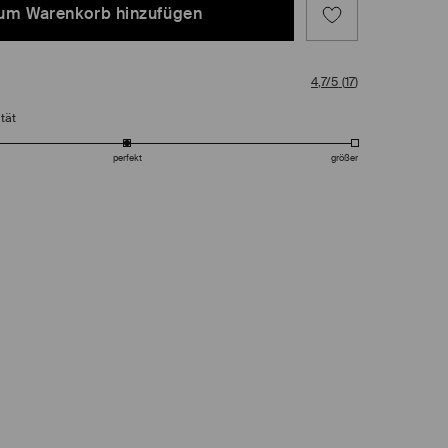
um Warenkorb hinzufügen
4,7/5
(
17
)
tät
perfekt
größer