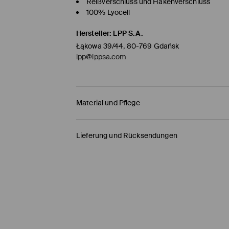
Reißverschluss und Hakenverschluss
100% Lyocell
Hersteller
:
LPP S.A.
Łąkowa 39/44, 80-769 Gdańsk
lpp@lppsa.com
Material und Pflege
ERSTER STOFF
:
100% LYOCELL
Lieferung und Rücksendungen
AUF LINKER SEITE BÜGELN
Versandbestimmungen
BLEICHEN NICHT ERLAUBT
HERMES PaketShop
(4-6
Werktage
)
BÜGELN MIT EINER TEMPERATUR BIS MAX. 1
4,50 EUR* / Online-Zahlung
MASCHINENWÄSCHE BIS MAX. 30° C - SCH
DHL PaketShop
(4-6
Werktage
)
NICHT CHEMISCH REINIGEN
5,00 EUR* / Online-Zahlung