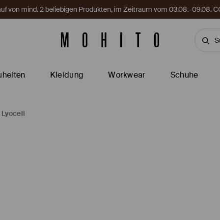
Kauf von mind. 2 beliebigen Produkten, im Zeitraum vom 03.08.–09.08
heiten
Kleidung
Workwear
Schuhe
 Lyocell