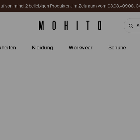
Kauf von mind. 2 beliebigen Produkten, im Zeitraum vom 03.08.–09.08
heiten
Kleidung
Workwear
Schuhe