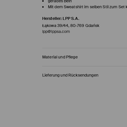
gerades Bein
Mit dem Sweatshirt im selben Stil zum Set 
Hersteller
:
LPP S.A.
Łąkowa 39/44, 80-769 Gdańsk
lpp@lppsa.com
Material und Pflege
Material Oberstoff
:
78% POLYESTER, 18% VISKOSE
Lieferung und Rücksendungen
MASCHINENWÄSCHE BIS MAX. 30° C
Versandbestimmungen
BLEICHEN NICHT ERLAUBT
HERMES PaketShop
(4-6
Werktage
)
NICHT IM TROMMELTROCKNER TROCKNEN
4,50 EUR* / Online-Zahlung
BÜGELN MIT EINER TEMPERATUR BIS MAX. 1
DHL PaketShop
(4-6
Werktage
)
NICHT CHEMISCH REINIGEN
5,00 EUR* / Online-Zahlung