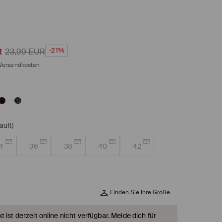
-21%
R
23,99
EUR
Versandkosten
auft)
4
36
38
40
42
Finden Sie Ihre Größe
 ist derzeit online nicht verfügbar. Melde dich für