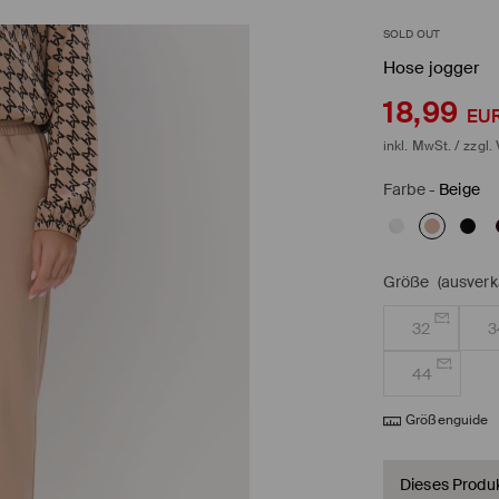
SOLD OUT
Hose jogger
18,99
EU
inkl. MwSt. / zzgl.
Farbe
-
Beige
Größe
(ausverk
32
3
44
Größenguide
Dieses Produkt