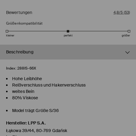
Bewertungen
4,8/5
(
53
)
Größenkompatibilität
kleiner
perfekt
größer
Beschreibung
Index:
288IS-66X
Hohe Leibhöhe
Reißverschluss und Hakenverschluss
weites Bein
80% Viskose
Model trägt Größe S/36
Hersteller
:
LPP S.A.
Łąkowa 39/44, 80-769 Gdańsk