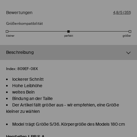
Bewertungen
4,8/5
(
351
)
Größenkompatibilität
kleiner
perfekt
größer
Beschreibung
Index:
809EF-08X
lockerer Schnitt
Hohe Leibhöhe
weites Bein
Bindung an der Taille
Der Artikel fällt größer aus - wir empfehlen, eine Größe
kleiner zu wählen
Model trägt Größe S/36. Körpergröße des Models 180 cm
Hersteller
:
LPP S.A.