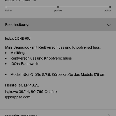
Größenkompatibilität
kleiner
perfekt
größer
Beschreibung
Index:
212HE-95J
Mini-Jeansrock mit Reißverschluss und Knopfverschluss.
Minilänge
Reißverschluss und Knopfverschluss
100% Baumwolle
Model trägt Größe S/36. Körpergröße des Models 176 cm
Hersteller
:
LPP S.A.
Łąkowa 39/44, 80-769 Gdańsk
lpp@lppsa.com