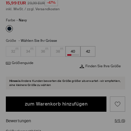
15,99
EUR
-47%
29,99
EUR
inkl. MwSt. / zzgl.
Versandkosten
Farbe
-
Navy
Größe
-
Wählen Sie Ihr Grösse
32
34
36
38
40
42
Größenguide
Finden Sie Ihre Größe
Hinweis
Andere Kunden bewerten die Größe größer als erwartet - wir empfehlen,
eine kleinere Größe zu wählen
zum Warenkorb hinzufügen
Bewertungen
5/5
(
5
)