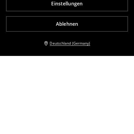
Einstellungen
Ablehnen
Deutschland (Germany)
Andere Kunden entschieden sich ebenfalls für
Jeans-Minirock
Jeans-Minirock