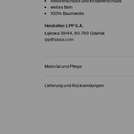
Reißverschluss und Knopfverschluss
weites Bein
100% Baumwolle
Hersteller
:
LPP S.A.
Łąkowa 39/44, 80-769 Gdańsk
lpp@lppsa.com
Material und Pflege
ERSTER STOFF
:
100% BAUMWOLLE
Lieferung und Rücksendungen
ERSTES FUTTER
:
65% POLYESTER, 35% BAUMWOL
Versandbestimmungen
BLEICHEN NICHT ERLAUBT
MIT ÄHNLICHEN FARBEN WASCHEN
HERMES PaketShop
(4-6
Werktage
)
BÜGELN MIT EINER TEMPERATUR BIS MAX. 1
4,50 EUR* / Online-Zahlung
NICHT CHEMISCH REINIGEN
DHL PaketShop
(4-6
Werktage
)