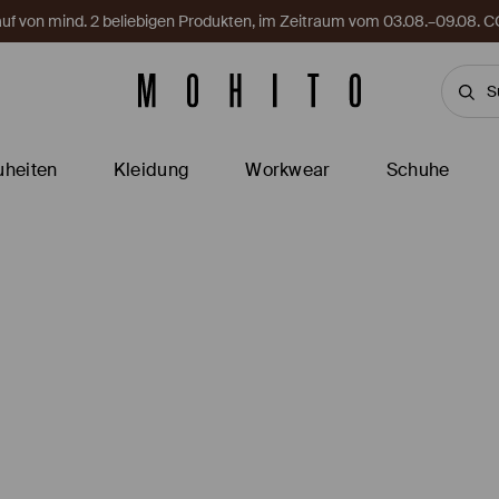
Kauf von mind. 2 beliebigen Produkten, im Zeitraum vom 03.08.–09.08
heiten
Kleidung
Workwear
Schuhe