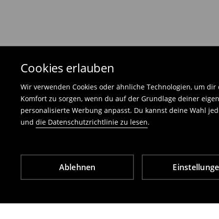
Die an uns zurückzusendende Ware muss mit d
und darf keinerlei Gebrauchsspuren aufweisen
⟶
Freiwilliges Rückgaberecht
Cookies erlauben
Wir verwenden Cookies oder ähnliche Technologien, um dir d
Komfort zu sorgen, wenn du auf der Grundlage deiner eigen
personalisierte Werbung anpasst. Du kannst deine Wahl jede
und
die Datenschutzrichtlinie zu lesen
.
Ablehnen
Einstellung