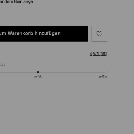
 andere Beinlänge
um Warenkorb hinzufügen
4,8/5
(
351
)
tät
perfekt
größer