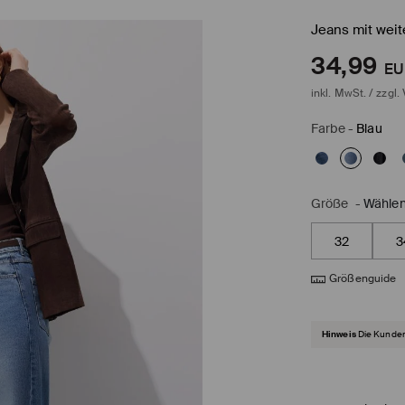
Jeans mit wei
34,99
EU
inkl. MwSt. / zzgl.
Farbe
-
Blau
Größe
-
Wählen
32
3
Größenguide
Hinweis
Die Kunden