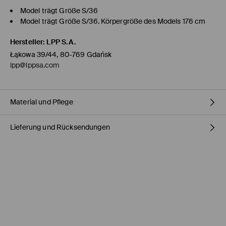
Model trägt Größe S/36
Model trägt Größe S/36. Körpergröße des Models 176 cm
Hersteller
:
LPP S.A.
Łąkowa 39/44, 80-769 Gdańsk
lpp@lppsa.com
Material und Pflege
Lieferung und Rücksendungen
Material Oberstoff
:
100% BAUMWOLLE
Material Innenstoff
:
65% POLYESTER, 35% BAUMWOLLE
Versandbestimmungen
MASCHINENWÄSCHE BIS MAX. 30° C
BLEICHEN NICHT ERLAUBT
HERMES PaketShop
(4-6
Werktage
)
4,50 EUR* / Online-Zahlung
NICHT IM TROMMELTROCKNER TROCKNEN
DHL PaketShop
(4-6
Werktage
)
BÜGELN MIT EINER TEMPERATUR BIS MAX. 110° C - OHNE
DAMPF
5,00 EUR* / Online-Zahlung