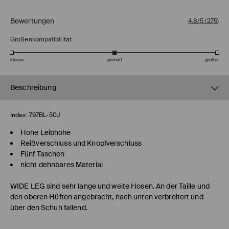
Bewertungen
4,8/5
(
275
)
Größenkompatibilität
kleiner
perfekt
größer
Beschreibung
Index:
797BL-50J
Hohe Leibhöhe
Reißverschluss und Knopfverschluss
Fünf Taschen
nicht dehnbares Material
WIDE LEG
sind sehr lange und weite Hosen. An der Taille und
den oberen Hüften angebracht, nach unten verbreitert und
über den Schuh fallend.