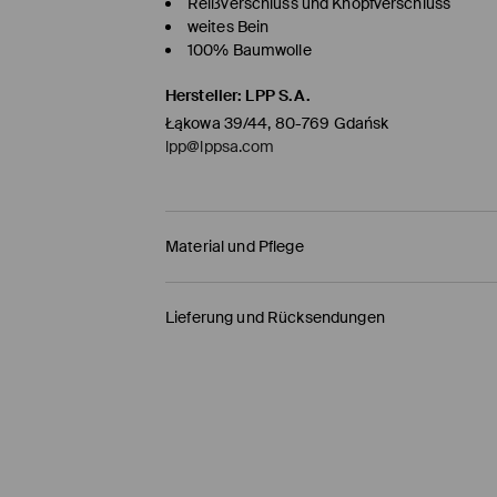
Reißverschluss und Knopfverschluss
weites Bein
100% Baumwolle
Hersteller
:
LPP S.A.
Łąkowa 39/44, 80-769 Gdańsk
lpp@lppsa.com
Material und Pflege
ERSTER STOFF
:
100% BAUMWOLLE
Lieferung und Rücksendungen
ERSTES FUTTER
:
65% POLYESTER, 35% BAUMWOL
Versandbestimmungen
BLEICHEN NICHT ERLAUBT
MIT ÄHNLICHEN FARBEN WASCHEN
HERMES PaketShop
(4-6
Werktage
)
BÜGELN MIT EINER TEMPERATUR BIS MAX. 1
4,50 EUR* / Online-Zahlung
NICHT CHEMISCH REINIGEN
DHL PaketShop
(4-6
Werktage
)