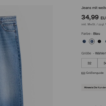
Jeans mit wei
34,99
EU
inkl. MwSt. / zzgl.
Farbe
-
Blau
Größe
-
Wählen
32
3
Größenguide
Hinweis
Die Kunden