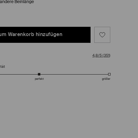
 andere Beinlänge
um Warenkorb hinzufügen
4,8/5
(
351
)
tät
perfekt
größer