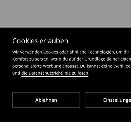
Die an uns zurückzusendende Ware muss mit d
und darf keinerlei Gebrauchsspuren aufweisen
⟶
Freiwilliges Rückgaberecht
Cookies erlauben
Wir verwenden Cookies oder ähnliche Technologien, um dir d
Komfort zu sorgen, wenn du auf der Grundlage deiner eigen
personalisierte Werbung anpasst. Du kannst deine Wahl jede
und
die Datenschutzrichtlinie zu lesen
.
Ablehnen
Einstellung