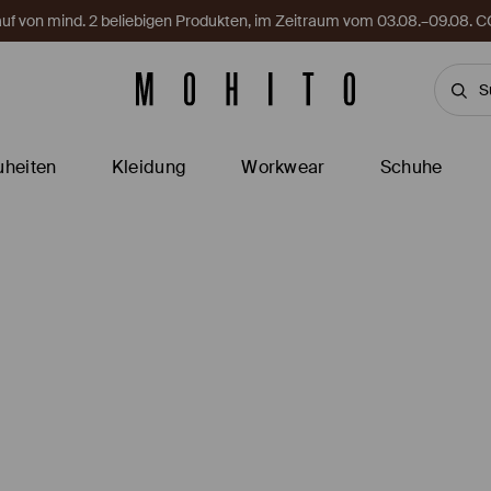
Kauf von mind. 2 beliebigen Produkten, im Zeitraum vom 03.08.–09.08
heiten
Kleidung
Workwear
Schuhe