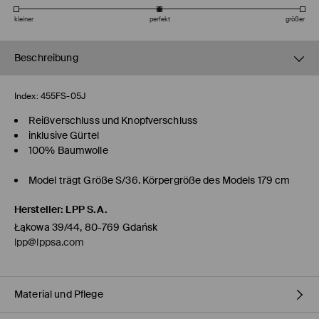
kleiner
perfekt
größer
Beschreibung
Index:
455FS-05J
Reißverschluss und Knopfverschluss
inklusive Gürtel
100% Baumwolle
Model trägt Größe S/36. Körpergröße des Models 179 cm
Hersteller
:
LPP S.A.
Łąkowa 39/44, 80-769 Gdańsk
lpp@lppsa.com
Material und Pflege