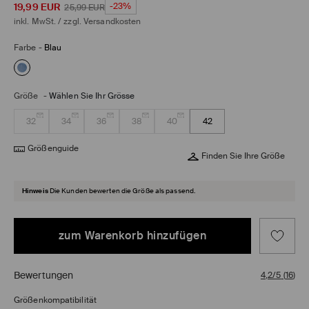
19,99
EUR
-23%
25,99
EUR
inkl. MwSt. / zzgl.
Versandkosten
Farbe
-
Blau
Größe
-
Wählen Sie Ihr Grösse
32
34
36
38
40
42
Größenguide
Finden Sie Ihre Größe
Hinweis
Die Kunden bewerten die Größe als passend.
zum Warenkorb hinzufügen
Bewertungen
4,2/5
(
16
)
Größenkompatibilität