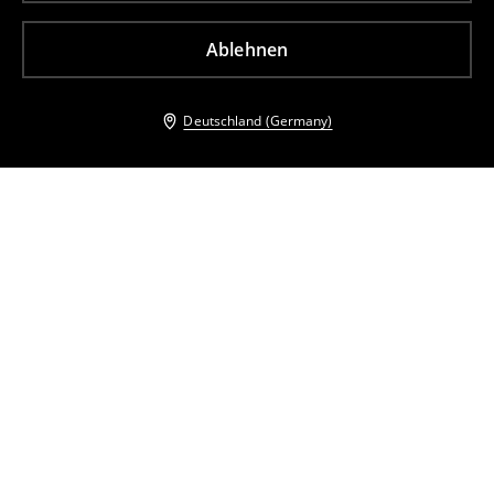
Ablehnen
Deutschland (Germany)
Andere Kunden entschieden sich ebenfalls für
Jeansshorts
Jeansshorts
18
,
99
EUR
25,99
EUR
17
,
99
EUR
25,99
EUR
inkl. MwSt. / zzgl.
Versandkosten
inkl. MwSt. / zzgl.
Versandkosten