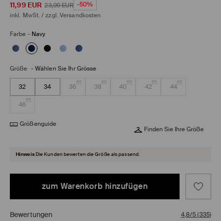
11,99
EUR
-50%
23,99
EUR
inkl. MwSt. / zzgl.
Versandkosten
Farbe
-
Navy
Größe
-
Wählen Sie Ihr Grösse
32
34
36
38
40
42
44
46
Größenguide
Finden Sie Ihre Größe
Hinweis
Die Kunden bewerten die Größe als passend.
zum Warenkorb hinzufügen
Bewertungen
4,8/5
(
335
)