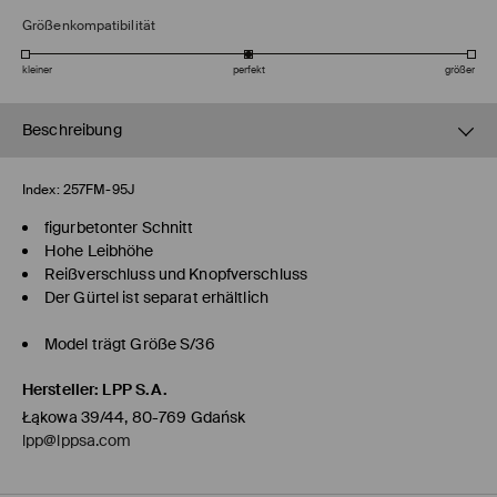
Größenkompatibilität
kleiner
perfekt
größer
Beschreibung
Index:
257FM-95J
figurbetonter Schnitt
Hohe Leibhöhe
Reißverschluss und Knopfverschluss
Der Gürtel ist separat erhältlich
Model trägt Größe S/36
Hersteller
:
LPP S.A.
Łąkowa 39/44, 80-769 Gdańsk
lpp@lppsa.com