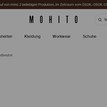
Kauf von mind. 2 beliebigen Produkten, im Zeitraum vom 03.08.–09.08
heiten
Kleidung
Workwear
Schuhe
ldbeutel