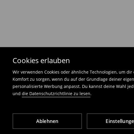
Die Rücksendegebühr beträgt 1,99 €.
Die an uns zurückzusendende Ware muss mit d
und darf keinerlei Gebrauchsspuren aufweisen
⟶
Freiwilliges Rückgaberecht
Cookies erlauben
Wir verwenden Cookies oder ähnliche Technologien, um dir d
Komfort zu sorgen, wenn du auf der Grundlage deiner eigen
personalisierte Werbung anpasst. Du kannst deine Wahl jede
und
die Datenschutzrichtlinie zu lesen
.
Ablehnen
Einstellung