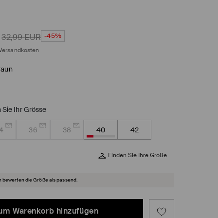
-45%
32,99
EUR
Versandkosten
raun
 Sie Ihr Grösse
4
36
38
40
42
Finden Sie Ihre Größe
 bewerten die Größe als passend.
um Warenkorb hinzufügen