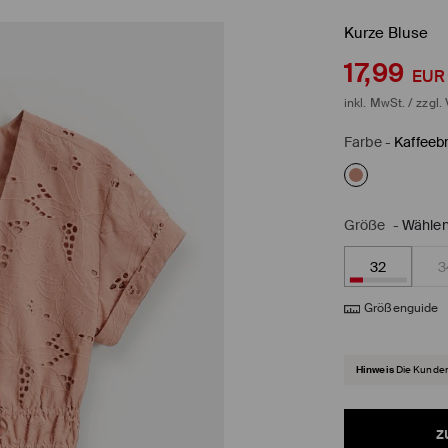
Kurze Bluse
17,99
EUR
inkl. MwSt. / zzgl.
Farbe
-
Kaffeeb
Größe
-
Wählen
32
3
Größenguide
Hinweis
Die Kunden
z