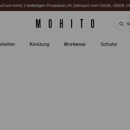
Kauf von mind. 2 beliebigen Produkten, im Zeitraum vom 03.08.–09.08
heiten
Kleidung
Workwear
Schuhe