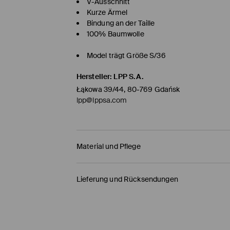
V-Ausschnitt
Kurze Ärmel
Bindung an der Taille
100% Baumwolle
Model trägt Größe S/36
Hersteller
:
LPP S.A.
Łąkowa 39/44, 80-769 Gdańsk
lpp@lppsa.com
Material und Pflege
ERSTER STOFF
:
100% BAUMWOLLE
Lieferung und Rücksendungen
ERSTES FUTTER
:
100% BAUMWOLLE
Versandbestimmungen
AUF LINKER SEITE WASCHEN
BLEICHEN NICHT ERLAUBT
HERMES PaketShop
(4-6
Werktage
)