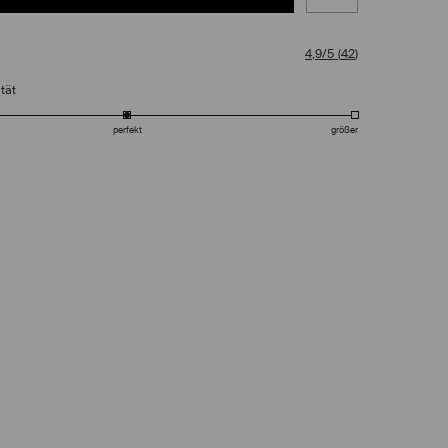
4,9/5
(
42
)
tät
perfekt
größer