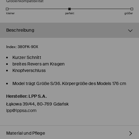
Größenkompatibilität
kleiner
perfekt
größer
Beschreibung
Index:
380FK-90X
Kurzer Schnitt
breites Revers am Kragen
Knopfverschluss
Model trägt Größe S/36. Körpergröße des Models 176 cm
Hersteller
:
LPP S.A.
Łąkowa 39/44, 80-769 Gdańsk
lpp@lppsa.com
Material und Pflege