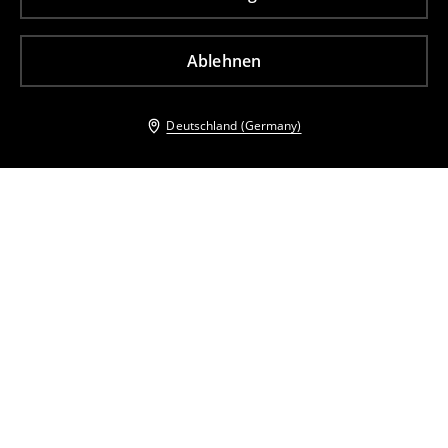
Ablehnen
Deutschland (Germany)
Andere Kunden entschieden sich ebenfalls für
Eng anliegender Blazer
Zweireihiger Blazer
45
,
99
EUR
61,99
EUR
18
,
99
EUR
54,99
EUR
inkl. MwSt. / zzgl.
Versandkosten
inkl. MwSt. / zzgl.
Versandkosten
Eng anliegender Blazer
Wide leg trousers
29
,
99
EUR
61,99
EUR
13
,
99
EUR
37,99
EUR