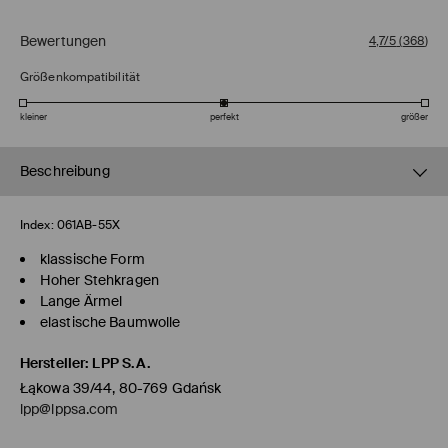
Bewertungen
4,7/5
(
368
)
Größenkompatibilität
kleiner
perfekt
größer
Beschreibung
Index:
061AB-55X
klassische Form
Hoher Stehkragen
Lange Ärmel
elastische Baumwolle
Hersteller
:
LPP S.A.
Łąkowa 39/44, 80-769 Gdańsk
lpp@lppsa.com