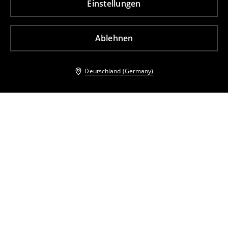
Einstellungen
Ablehnen
Deutschland (Germany)
Andere Kunden entschieden sich ebenfalls für
Ledersandalen
Ledersandalen
47
,
99
EUR
18
,
99
EUR
42,99
EUR