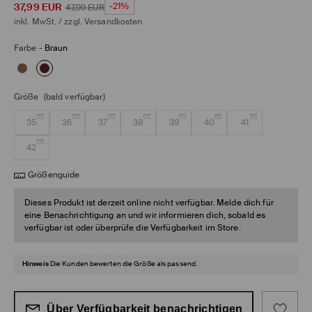
37,99
EUR
-21%
47,99
EUR
inkl. MwSt. / zzgl.
Versandkosten
Farbe
-
Braun
Größe
(bald verfügbar)
35
36
37
38
39
40
41
42
Größenguide
Dieses Produkt ist derzeit online nicht verfügbar. Melde dich für
eine Benachrichtigung an und wir informieren dich, sobald es
verfügbar ist oder überprüfe die Verfügbarkeit im Store.
Hinweis
Die Kunden bewerten die Größe als passend.
Über Verfügbarkeit benachrichtigen