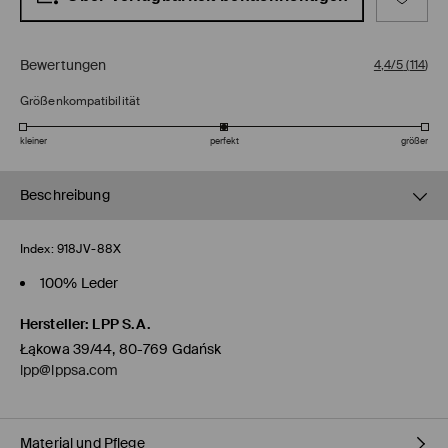
Bewertungen
4,4/5
(
114
)
Größenkompatibilität
kleiner
perfekt
größer
Beschreibung
Index:
918JV-88X
100% Leder
Hersteller
:
LPP S.A.
Łąkowa 39/44, 80-769 Gdańsk
lpp@lppsa.com
Material und Pflege