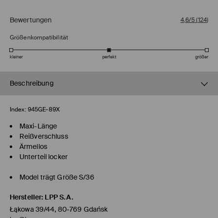
Bewertungen
4,6/5
(
124
)
Größenkompatibilität
kleiner
perfekt
größer
Beschreibung
Index:
945GE-89X
Maxi-Länge
Reißverschluss
Ärmellos
Unterteil locker
Model trägt Größe S/36
Hersteller
:
LPP S.A.
Łąkowa 39/44, 80-769 Gdańsk