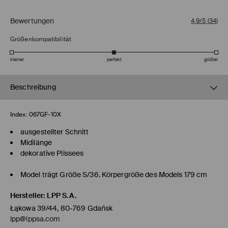
Bewertungen
4,9/5
(
34
)
Größenkompatibilität
kleiner
perfekt
größer
Beschreibung
Index:
067GF-10X
ausgestellter Schnitt
Midilänge
dekorative Plissees
Model trägt Größe S/36. Körpergröße des Models 179 cm
Hersteller
:
LPP S.A.
Łąkowa 39/44, 80-769 Gdańsk
lpp@lppsa.com