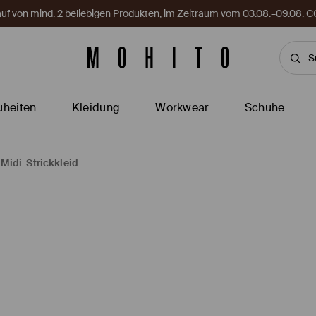
Kauf von mind. 2 beliebigen Produkten, im Zeitraum vom 03.08.–09.08
heiten
Kleidung
Workwear
Schuhe
Midi-Strickkleid