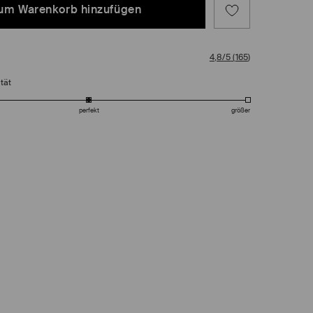
um Warenkorb hinzufügen
4,8/5
(
165
)
tät
perfekt
größer