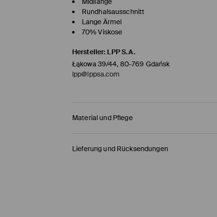
Midilänge
Rundhalsausschnitt
Lange Ärmel
70% Viskose
Hersteller
:
LPP S.A.
Łąkowa 39/44, 80-769 Gdańsk
lpp@lppsa.com
Material und Pflege
ERSTER STOFF
:
70% VISKOSE, 30% POLYAMID
Lieferung und Rücksendungen
MASCHINENWÄSCHE BEI MAX. TEMP. 20° C
Versandbestimmungen
MIT ÄHNLICHEN FARBEN WASCHEN
HERMES PaketShop
(4-6
Werktage
)
BLEICHEN NICHT ERLAUBT
4,50 EUR* / Online-Zahlung
NICHT BÜGELN