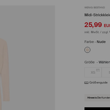
WENIG BESTAND
Midi-Strickklei
25,99
EU
inkl. MwSt. / zzgl.
Farbe
-
Nude
Größe
-
Wählen
XS
Größenguide
Hinweis
Die Kunden