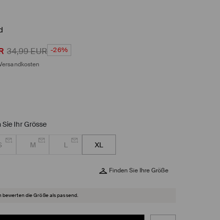
d
-26%
R
34,99
EUR
Versandkosten
 Sie Ihr Grösse
S
M
L
XL
Finden Sie Ihre Größe
 bewerten die Größe als passend.