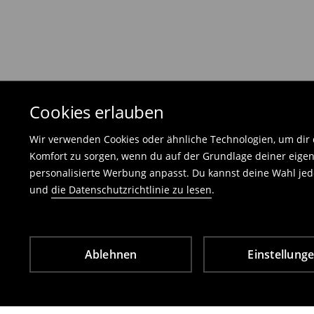
Die an uns zurückzusendende Ware muss mit d
und darf keinerlei Gebrauchsspuren aufweisen
⟶
Freiwilliges Rückgaberecht
Cookies erlauben
Wir verwenden Cookies oder ähnliche Technologien, um dir d
Komfort zu sorgen, wenn du auf der Grundlage deiner eigen
personalisierte Werbung anpasst. Du kannst deine Wahl jede
und
die Datenschutzrichtlinie zu lesen
.
Ablehnen
Einstellung