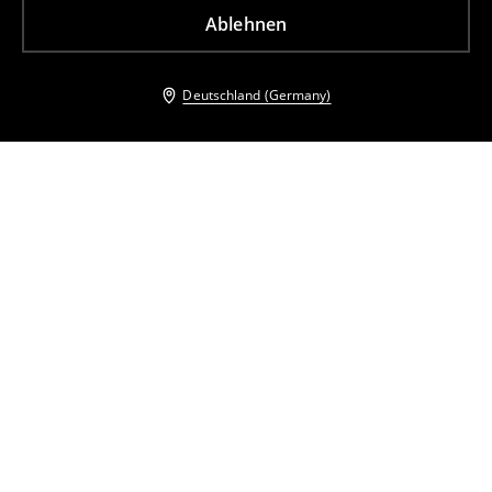
Ablehnen
Deutschland (Germany)
Andere Kunden entschieden sich ebenfalls für
Midikleid
Sommerkleid
13
,
99
EUR
32,99
EUR
18
,
99
EUR
42,99
EUR
inkl. MwSt. / zzgl.
Versandkosten
inkl. MwSt. / zzgl.
Versandkosten