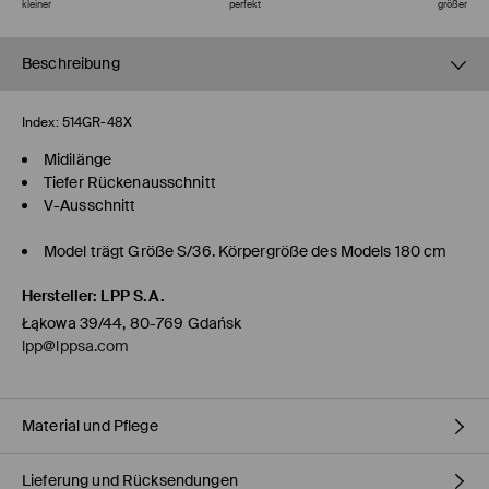
kleiner
perfekt
größer
Beschreibung
Index:
514GR-48X
Midilänge
Tiefer Rückenausschnitt
V-Ausschnitt
Model trägt Größe S/36. Körpergröße des Models 180 cm
Hersteller
:
LPP S.A.
Łąkowa 39/44, 80-769 Gdańsk
lpp@lppsa.com
Material und Pflege
Lieferung und Rücksendungen
ERSTER STOFF
:
99% POLYESTER, 1% ELASTHAN