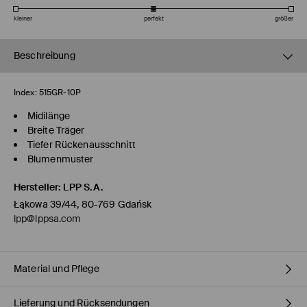
kleiner
perfekt
größer
Beschreibung
Index:
515GR-10P
Midilänge
Breite Träger
Tiefer Rückenausschnitt
Blumenmuster
Hersteller
:
LPP S.A.
Łąkowa 39/44, 80-769 Gdańsk
lpp@lppsa.com
Material und Pflege
Lieferung und Rücksendungen
ERSTER STOFF
:
95% POLYESTER, 5% ELASTHAN