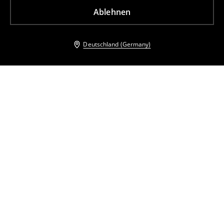
Ablehnen
Deutschland (Germany)
Andere Kunden entschieden sich ebenfalls für
Midikleid mit Blumenmuster
Midikleid mit Blumenmuster
19
,
99
EUR
35,99
EUR
18
,
99
EUR
35,99
EUR
inkl. MwSt. / zzgl.
Versandkosten
inkl. MwSt. / zzgl.
Versandkosten