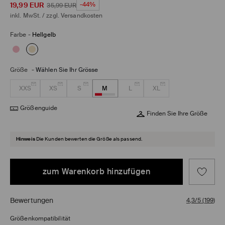
19,99
EUR
-44%
35,99
EUR
inkl. MwSt. / zzgl.
Versandkosten
Farbe
-
Hellgelb
Größe
-
Wählen Sie Ihr Grösse
XXS
XS
S
M
L
XL
Größenguide
Finden Sie Ihre Größe
Hinweis
Die Kunden bewerten die Größe als passend.
zum Warenkorb hinzufügen
Bewertungen
4,3/5
(
199
)
Größenkompatibilität