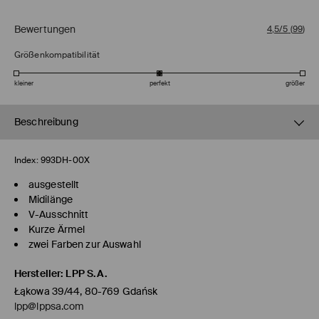
Bewertungen
4,5/5
(
99
)
Größenkompatibilität
kleiner
perfekt
größer
Beschreibung
Index:
993DH-00X
ausgestellt
Midilänge
V-Ausschnitt
Kurze Ärmel
zwei Farben zur Auswahl
Hersteller
:
LPP S.A.
Łąkowa 39/44, 80-769 Gdańsk
lpp@lppsa.com