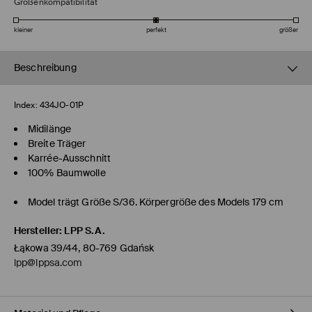
Größenkompatibilität
kleiner
perfekt
größer
Beschreibung
Index:
434JO-01P
Midilänge
Breite Träger
Karrée-Ausschnitt
100% Baumwolle
Model trägt Größe S/36. Körpergröße des Models 179 cm
Hersteller
:
LPP S.A.
Łąkowa 39/44, 80-769 Gdańsk
lpp@lppsa.com