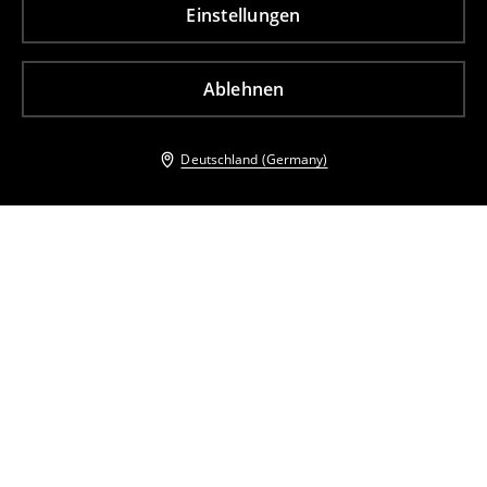
Einstellungen
Ablehnen
Deutschland (Germany)
Andere Kunden entschieden sich ebenfalls für
Midikleid mit Trägern
Maxikleid mit Bindung im Rücken
45
,
99
EUR
59,99
EUR
34
,
99
EUR
45,99
EUR
inkl. MwSt. / zzgl.
Versandkosten
inkl. MwSt. / zzgl.
Versandkosten
Midikleid mit Puffärmeln
Minikleid mit Trägern