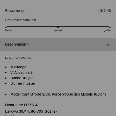
Bewertungen
4,8/5
(
16
)
Größenkompatibilität
kleiner
perfekt
größer
Beschreibung
Index:
521GR-03P
Midilänge
V-Ausschnitt
Dünne Träger
Blumenmuster
Model trägt Größe S/36. Körpergröße des Models 180 cm
Hersteller
:
LPP S.A.
Łąkowa 39/44, 80-769 Gdańsk