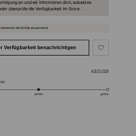
chtigung an und wir informieren dich, sobald es
oder überprüfe die Verfügbarkeit im Store.
 bewerten die Größe als passend.
r Verfügbarkeit benachrichtigen
4,8/5
(
133
)
tät
perfekt
größer