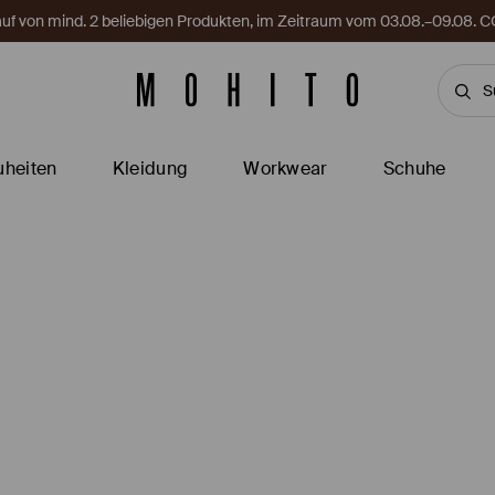
Kauf von mind. 2 beliebigen Produkten, im Zeitraum vom 03.08.–09.08
heiten
Kleidung
Workwear
Schuhe