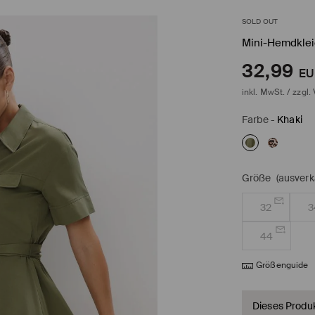
SOLD OUT
Mini-Hemdklei
32,99
EU
inkl. MwSt. / zzgl.
Farbe
-
Khaki
Größe
(ausverk
32
3
44
Größenguide
Dieses Produkt