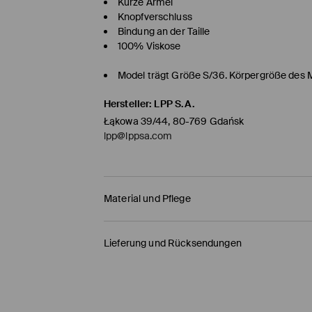
Kurze Ärmel
Knopfverschluss
Bindung an der Taille
100% Viskose
Model trägt Größe S/36. Körpergröße des 
Hersteller
:
LPP S.A.
Łąkowa 39/44, 80-769 Gdańsk
lpp@lppsa.com
Material und Pflege
ERSTER STOFF
:
100% VISKOSE
Lieferung und Rücksendungen
EISEN MIT DAMPF, UM EINE URSPRÜNGLICHE FO
Versandbestimmungen
BÜGELN MIT EINER TEMPERATUR BIS MAX. 15
HERMES PaketShop
(4-6
Werktage
)
BLEICHEN NICHT ERLAUBT