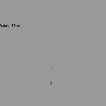
Models 180 cm
RM ZU ERHALTEN
0° C