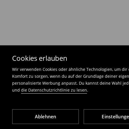
Die Rücksendegebühr beträgt 1,99 €.
Die an uns zurückzusendende Ware muss mit d
und darf keinerlei Gebrauchsspuren aufweisen
⟶
Freiwilliges Rückgaberecht
Cookies erlauben
Wir verwenden Cookies oder ähnliche Technologien, um dir d
Komfort zu sorgen, wenn du auf der Grundlage deiner eigen
personalisierte Werbung anpasst. Du kannst deine Wahl jede
und
die Datenschutzrichtlinie zu lesen
.
Ablehnen
Einstellung