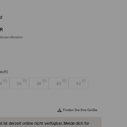
d
R
Versandkosten
auft)
4
36
38
40
42
Finden Sie Ihre Größe
 ist derzeit online nicht verfügbar. Melde dich für