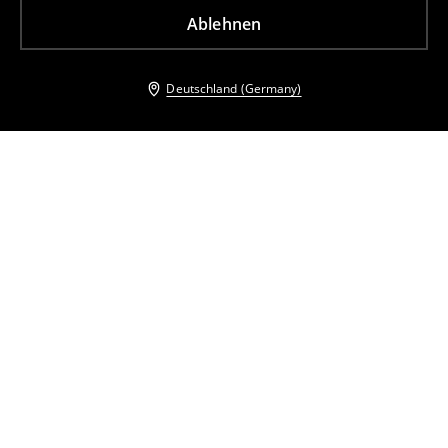
Ablehnen
Deutschland (Germany)
Andere Kunden entschieden sich ebenfalls für
Mini-Hemdkleid
Minikleid mit Stickerei
21
,
99
EUR
45,99
EUR
32
,
99
EUR
45,99
EUR
inkl. MwSt. / zzgl.
Versandkosten
inkl. MwSt. / zzgl.
Versandkosten