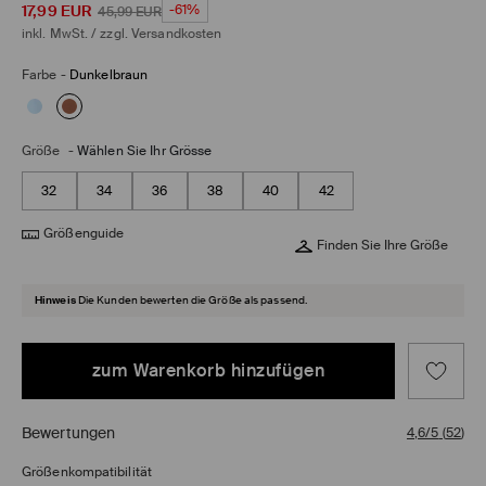
17,99
EUR
-61%
45,99
EUR
inkl. MwSt. / zzgl.
Versandkosten
Farbe
-
Dunkelbraun
Größe
-
Wählen Sie Ihr Grösse
32
34
36
38
40
42
Größenguide
Finden Sie Ihre Größe
Hinweis
Die Kunden bewerten die Größe als passend.
zum Warenkorb hinzufügen
Bewertungen
4,6/5
(
52
)
Größenkompatibilität