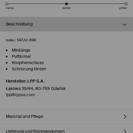
kleiner
perfekt
größer
Beschreibung
Index:
547JU-89X
Minilänge
Puffärmel
Knopfverschluss
Schnürung hinten
Hersteller
:
LPP S.A.
Łąkowa 39/44, 80-769 Gdańsk
lpp@lppsa.com
Material und Pflege
Lieferung und Rücksendungen
ERSTER STOFF
:
50% BAUMWOLLE, 50% LYOCELL